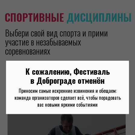
СПОРТ
Собери команду и пройди полосу препятствий. У тебя
есть на это 90 минут!
ПОДРОБНЕЕ
РЕГИСТРАЦИЯ
К сожалению, Фестиваль
в Доброграде отменён
Приносим самые искренние извинения и обещаем:
команда организаторов сделает всё, чтобы порадовать
ФАН
вас новыми яркими событиями
Будет весело, говорили они! Собирай команду и прими
участие в гонке с препятствиями.
ПОДРОБНЕЕ
РЕГИСТРАЦИЯ